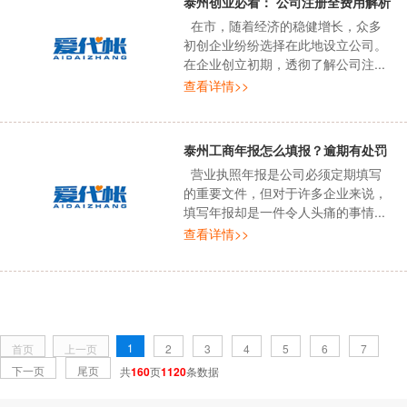
泰州创业必看： 公司注册全费用解析
在市，随着经济的稳健增长，众多
初创企业纷纷选择在此地设立公司。
在企业创立初期，透彻了解公司注...
查看详情>>
泰州工商年报怎么填报？逾期有处罚
吗？
营业执照年报是公司必须定期填写
的重要文件，但对于许多企业来说，
填写年报却是一件令人头痛的事情...
查看详情>>
1
首页
上一页
2
3
4
5
6
7
下一页
尾页
共
160
页
1120
条数据