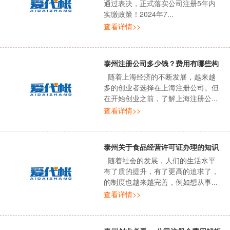
通过表决，正式落实公司注册5年内
实缴政策！2024年7...
查看详情>>
泰州注册公司多少钱？费用有哪些构
成？
随着上海经济的不断发展，越来越
多的创业者选择在上海注册公司。但
在开始创业之前，了解上海注册公...
查看详情>>
泰州关于食品经营许可证办理的知识
都在这里了
随着社会的发展，人们的生活水平
有了质的提升，有了更高的追求了，
的制度也越来越完善，例如想从事...
查看详情>>