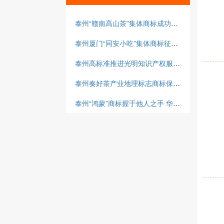
泰州“赣南高山茶”集体商标成功注册
泰州厦门“同安小吃”集体商标征集“同同”“安
泰州高标准推进光明知识产权服务中心建设
泰州奏好茶产业地理标志商标保护“三部曲”
泰州“鸿蒙”商标握于他人之手 华为倒霉还是大